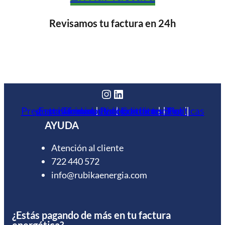
Revisamos tu factura en 24h
Instagram
LinkedIn
Preguntas frecuentes
Políticas de privacidad
Estudio energético gratuito
Términos y condiciones
|
Políticas de cookies
|
Contacto
|
|
Blog
|
|
AYUDA
Atención al cliente
722 440 572
info@rubikaenergia.com
¿Estás pagando de más en tu factura
energética?