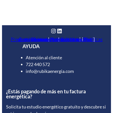
Instagram
LinkedIn
Preguntas frecuentes
Políticas de privacidad
Estudio energético gratuito
Términos y condiciones
|
Políticas de cookies
|
Contacto
|
|
Blog
|
|
AYUDA
Atención al cliente
722 440 572
info@rubikaenergia.com
¿Estás pagando de más en tu factura
energética?
Solicita tu estudio energético gratuito y descubre si